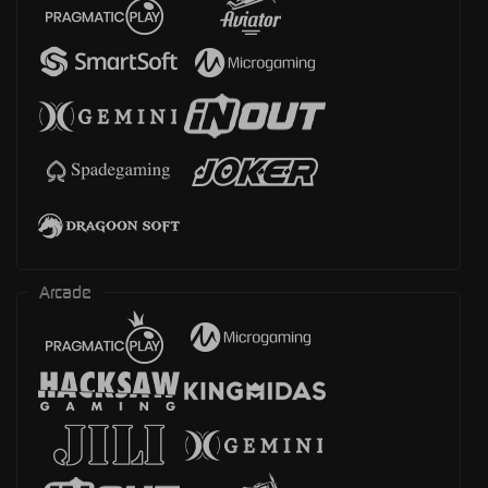
Arcade