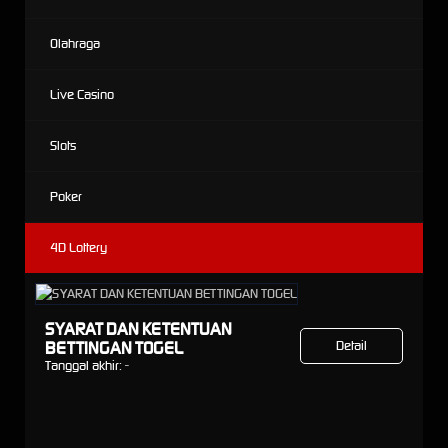
Olahraga
Live Casino
Slots
Poker
4D Lottery
SYARAT DAN KETENTUAN
BETTINGAN TOGEL
Detail
Tanggal akhir:
-