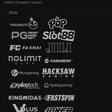
Platform Penyedia Layanan
Slots