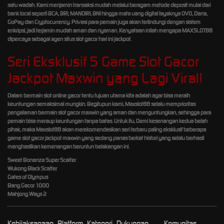
satu wadah. Kami menjamin transaksi mudah melalui beragam metode deposit mulai dari
bank local seperti BCA, BRI, MANDIRI, BNI hingga mata uang digital layaknya OVO, Dana,
GoPay dan Cryptocurrency. Privasi para pemain juga akan terlindungi dengan sistem
enkripsi, jadi terjamin mudah aman dan nyaman. Kenyataan inilah mengapa MAXSLOT88
dipercaya sebagai agen situs slot gacor hari ini jackpot.
Seri Eksklusif 5 Game Slot Gacor
Jackpot Maxwin yang Lagi Viral!
Dalam bermain slot online gacor tentu tujuan utama kita adalah agar bisa meraih
keuntungan semaksimal mungkin. Begitupun kami, Maxslot88 selalu memprioritas
pengalaman bermain slot gacor maxwin yang aman dan menguntungkan, sehingga para
pemain bisa meraup keuntungan tanpa batas. Untuk itu, Demi kesenangan kedua belah
pihak, maka Maxslot88 akan merekomendasikan seri terbaru paling eksklusif beberapa
game slot gacor jackpot maxwin yang sedang panas berkat histori yang selalu berhasil
menghasilkan kemenangan beruntun belakangan ini.
Sweet Bonanza Super Scatter
Wukong Black Scatter
Gates of Olympus
Bang Gacor 1000
Mahjong Ways 2
Kebijaksanaan
Platform
Kategori
Dukungan
Komunitas