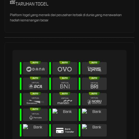
TARUHAN TOGEL
Platform togel yang menarik dari perusahan terbaik di dunia yang menawarkan
hadiah kemenangan besar