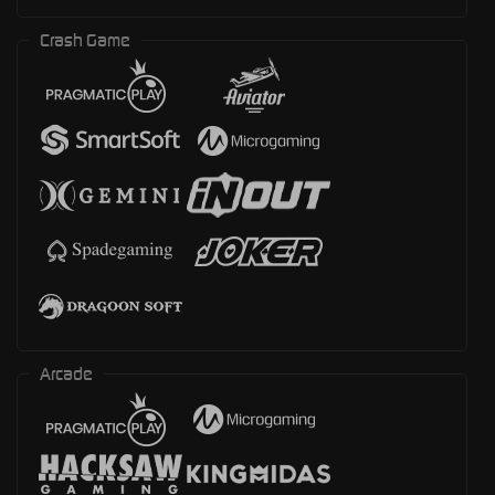
Crash Game
Arcade