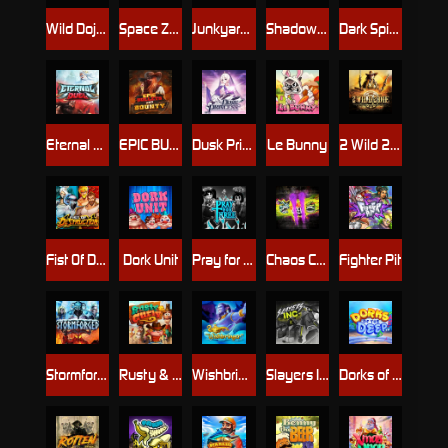
Wild Dojo Strike
Space Zoo
Junkyard Kings
Shadow Strike
Dark Spiral
Eternal Duel
EPIC BULLETS & BOUNTY
Dusk Princess
Le Bunny
2 Wild 2 Die
Fist Of Destruction
Dork Unit
Pray for Three
Chaos Crew 2
Fighter Pit
Stormforged
Rusty & Curly
Wishbringer
Slayers Inc
Dorks of The Deep