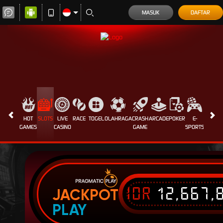
MASUK
DAFTAR
HOT
SLOTS
LIVE
RACE
TOGEL
OLAHRAGA
CRASH
ARCADE
POKER
E-
SABUN
GAMES
CASINO
GAME
SPORTS
AYAM
IDR
12,667,
JACKPOT
PLAY