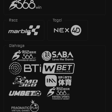
Race
Togel
Olahraga