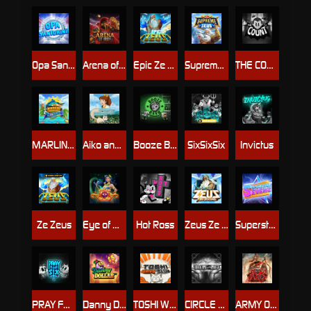
Opa Santorini!
Arena of Iron
Epic Ze Zeus
Supreme Zeus
THE COUNT
MARLIN MASTERS: THE BIG HAUL
Aiko and the Wind Spirit
Booze Bash
SixSixSix
Invictus
Ze Zeus
Eye of Medusa
Hot Ross
Zeus Ze Zecond
Superstar Sevens
PRAY FOR SIX
Danny Dollar
TOSHI WAYS CLUB
CIRCLE OF LIFE
ARMY OF ARES