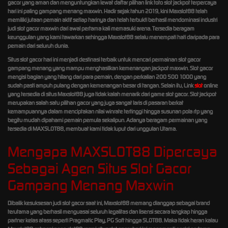
gacor yang aman dan menguntungkan lewat daftar pilihan link toto slot jackpot terpercaya
hari ini paling gampang menang maxwin. Hadir sejak tahun 2019, kini Maxslot88 telah
memiliki jutaan pemain aktif setiap harinya dan telah terbukti berhasil mendominasi industri
judi slot gacor maxwin dari awal pertama kali memasuki arena. Tersedia beragam
keunggulan yang kami tawarkan sehingga Maxslot88 selalu menempati hati daripada para
pemain dari seluruh dunia.
Situs slot gacor hari ini menjadi destinasi terbaik untuk mencari permainan slot gacor
gampang menang yang mampu menghasilkan kemenangan jackpot maxwin. Slot gacor
mengisi bagian yang hilang dari para pemain, dengan perkalian 200 500 1000 yang
sudah pasti ampuh pulang dengan kemenangan besar di tangan. Selain itu, Link
slot
online
yang tersedia di situs Maxslot88 juga tidak kalah menarik dari game slot gacor. Slot jackpot
merupakan salah satu pilihan gacor yang juga sangat laris di pasaran berkat
kemampuannya dalam menciptakan nilai winrate tertinggi hingga susunan pola rtp yang
begitu mudah dipahami pemain pemula sekalipun. Adanya beragam permainan yang
tersedia di MAXSLOT88, membuat kami tidak luput dari unggulan Utama.
Mengapa MAXSLOT88 Dipercaya
Sebagai Agen Situs Slot Gacor
Gampang Menang Maxwin
Dibalik kesuksesan judi slot gacor saat ini, Maxslot88 memang dianggap sebagai brand
terutama yang berhasil menguasai seluruh legalitas dan lisensi secara lengkap hingga
partner kelas atass seperti Pragmatic Play, PG Soft hingga SLOT88. Maka tidak heran kalau