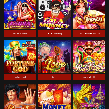
India Treasure
Fa Fa Monkey
DIAO CHAN FA DA CAI
Fortune God
Love
Rat of Wealth