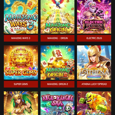
MAHJONG WAYS 3
MAHJONG：ORIGIN
ELECTRIC ZEUS
SUPER GEMS
MAHJONG: ORIGIN 2
ATHENA LUCKY SPREAD