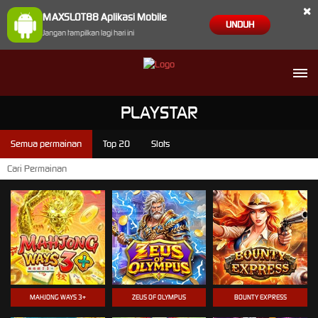
×
MAXSLOT88 Aplikasi Mobile
UNDUH
Jangan tampilkan lagi hari ini
PLAYSTAR
Semua permainan
Top 20
Slots
MAHJONG WAYS 3+
ZEUS OF OLYMPUS
BOUNTY EXPRESS