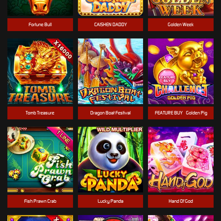
Fortune Bull
CAISHEN DADDY
Golden Week
Tomb Treasure
Dragon Boat Festival
FEATURE BUY - Golden Pig
Fish Prawn Crab
Lucky Panda
Hand Of God