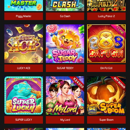
Piggy Master
Go Clash
Lucky Poker 2
LUCKY ACE
SUGAR TEDDY
DA FU GUI
SUPER LUCKY
My Lord
Super Boom