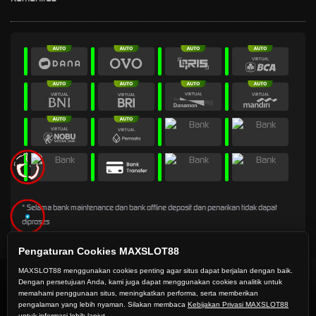
* Selama bank maintenance dan bank offline deposit dan penarikan tidak dapat
diproses
Pengaturan Cookies MAXSLOT88
MAXSLOT88 menggunakan cookies penting agar situs dapat berjalan dengan baik.
Dengan persetujuan Anda, kami juga dapat menggunakan cookies analitik untuk
©2026 MAXSLOT88 menawarkan berbagai macam provider pilihan terbaik dan didukung
memahami penggunaan situs, meningkatkan performa, serta memberikan
oleh Layanan Pelanggan profesional 24/7 yang siap melayani Anda.
pengalaman yang lebih nyaman. Silakan membaca
Kebijakan Privasi MAXSLOT88
untuk informasi lebih lanjut.