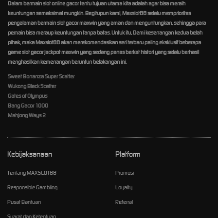
Dalam bermain slot online gacor tentu tujuan utama kita adalah agar bisa meraih
keuntungan semaksimal mungkin. Begitupun kami, Maxslot88 selalu memprioritas
pengalaman bermain slot gacor maxwin yang aman dan menguntungkan, sehingga para
pemain bisa meraup keuntungan tanpa batas. Untuk itu, Demi kesenangan kedua belah
pihak, maka Maxslot88 akan merekomendasikan seri terbaru paling eksklusif beberapa
game slot gacor jackpot maxwin yang sedang panas berkat histori yang selalu berhasil
menghasilkan kemenangan beruntun belakangan ini.
Sweet Bonanza Super Scatter
Wukong Black Scatter
Gates of Olympus
Bang Gacor 1000
Mahjong Ways 2
Kebijaksanaan
Platform
Tentang MAXSLOT88
Promosi
Responsible Gambling
Loyalty
Pusat Bantuan
Referral
Syarat dan Ketentuan