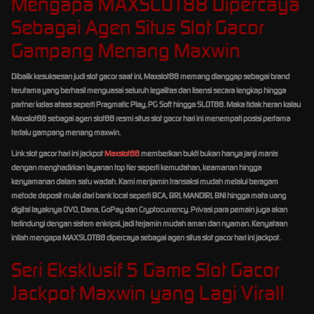
Mengapa MAXSLOT88 Dipercaya
Sebagai Agen Situs Slot Gacor
Gampang Menang Maxwin
Dibalik kesuksesan judi slot gacor saat ini, Maxslot88 memang dianggap sebagai brand
terutama yang berhasil menguasai seluruh legalitas dan lisensi secara lengkap hingga
partner kelas atass seperti Pragmatic Play, PG Soft hingga SLOT88. Maka tidak heran kalau
Maxslot88 sebagai agen slot88 resmi situs slot gacor hari ini menempati posisi pertama
terlalu gampang menang maxwin.
Link slot gacor hari ini jackpot
Maxslot88
memberikan bukti bukan hanya janji manis
dengan menghadirkan layanan top tier seperti kemudahan, keamanan hingga
kenyamanan dalam satu wadah. Kami menjamin transaksi mudah melalui beragam
metode deposit mulai dari bank local seperti BCA, BRI, MANDIRI, BNI hingga mata uang
digital layaknya OVO, Dana, GoPay dan Cryptocurrency. Privasi para pemain juga akan
terlindungi dengan sistem enkripsi, jadi terjamin mudah aman dan nyaman. Kenyataan
inilah mengapa MAXSLOT88 dipercaya sebagai agen situs slot gacor hari ini jackpot.
Seri Eksklusif 5 Game Slot Gacor
Jackpot Maxwin yang Lagi Viral!