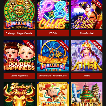
Challenge・Mayan Calendar
PS Club
Moon Festival
Double Happiness
CHALLENGE・FU LU SHOU XI
Athena