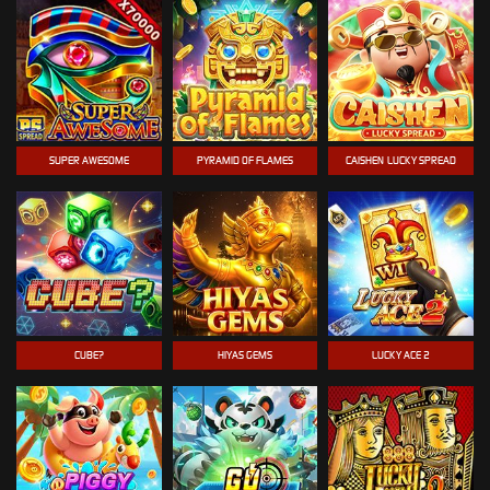
SUPER AWESOME
PYRAMID OF FLAMES
CAISHEN-LUCKY SPREAD
CUBE?
HIYAS GEMS
LUCKY ACE 2