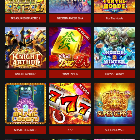
TREASURES OF AZTEC Z
NECROMANCER SHA
For The Horde
KNIGHT ARTHUR
What The FA
Horde 2 Winter
MYSTIC LEGEND 2
777
SUPER GEMS 2