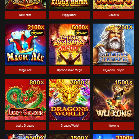
New Year
Piggy Bank
GoLaiFu
Magic Ace
Open Sesame Mega
Olympian Temple
Lucky Dragons
DragonsWorld
Wukong