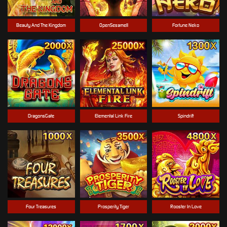
Beauty And The Kingdom
OpenSesameII
Fortune Neko
DragonsGate
Elemental Link Fire
Spindrift
Four Treasures
Prosperity Tiger
Rooster In Love