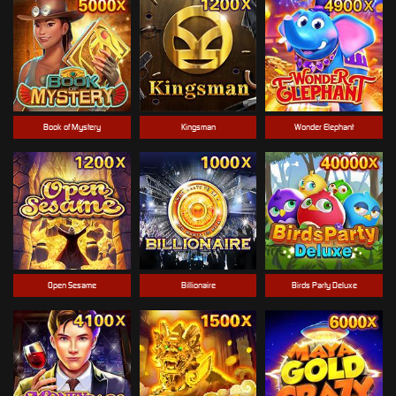
Book of Mystery
Kingsman
Wonder Elephant
Open Sesame
Billionaire
Birds Party Deluxe