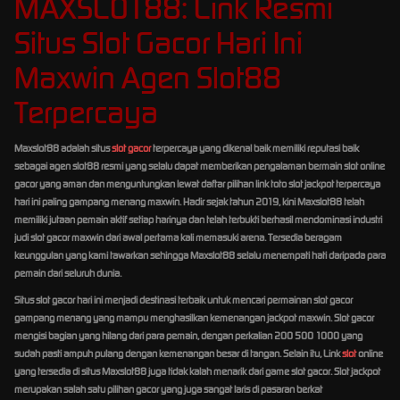
MAXSLOT88: Link Resmi
Situs Slot Gacor Hari Ini
Maxwin Agen Slot88
Terpercaya
Maxslot88 adalah situs
slot gacor
terpercaya yang dikenal baik memiliki reputasi baik
sebagai agen slot88 resmi yang selalu dapat memberikan pengalaman bermain slot online
gacor yang aman dan menguntungkan lewat daftar pilihan link toto slot jackpot terpercaya
hari ini paling gampang menang maxwin. Hadir sejak tahun 2019, kini Maxslot88 telah
memiliki jutaan pemain aktif setiap harinya dan telah terbukti berhasil mendominasi industri
judi slot gacor maxwin dari awal pertama kali memasuki arena. Tersedia beragam
keunggulan yang kami tawarkan sehingga Maxslot88 selalu menempati hati daripada para
pemain dari seluruh dunia.
Situs slot gacor hari ini menjadi destinasi terbaik untuk mencari permainan slot gacor
gampang menang yang mampu menghasilkan kemenangan jackpot maxwin. Slot gacor
mengisi bagian yang hilang dari para pemain, dengan perkalian 200 500 1000 yang
sudah pasti ampuh pulang dengan kemenangan besar di tangan. Selain itu, Link
slot
online
yang tersedia di situs Maxslot88 juga tidak kalah menarik dari game slot gacor. Slot jackpot
merupakan salah satu pilihan gacor yang juga sangat laris di pasaran berkat