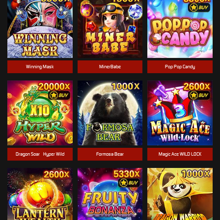
Winning Mask
MinerBabe
Pop Pop Candy
Dragon Soar - Hyper Wild
Formosa Bear
Magic Ace WILD LOCK