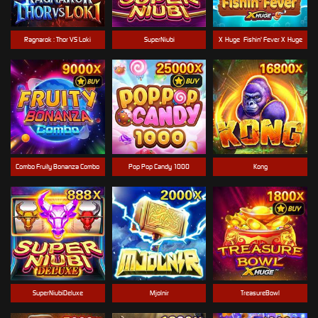
Ragnarok : Thor VS Loki
SuperNiubi
X-Huge_Fishin' Fever X-Huge
Combo Fruity Bonanza Combo
Pop Pop Candy 1000
Kong
SuperNiubiDeluxe
Mjolnir
TreasureBowl