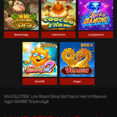
Banana Saga
CooCoo Farm
LuckyDiamond
Spindrift2
Dragon
MAXSLOT88: Link Resmi Situs Slot Gacor Hari Ini Maxwin
Agen Slot88 Terpercaya