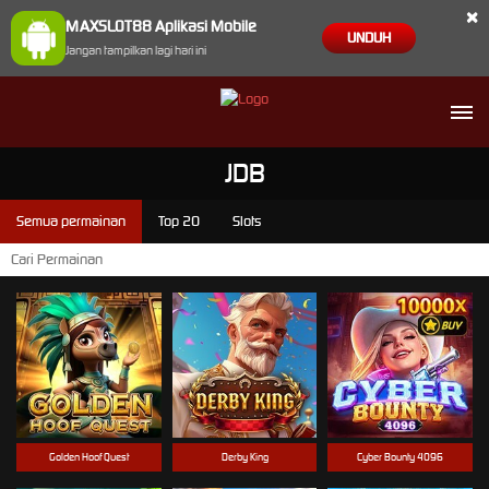
×
MAXSLOT88 Aplikasi Mobile
UNDUH
Jangan tampilkan lagi hari ini
JDB
Semua permainan
Top 20
Slots
Golden Hoof Quest
Derby King
Cyber Bounty 4096