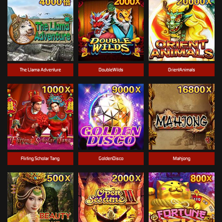
The Llama Adventure
DoubleWilds
OrientAnimals
Flirting Scholar Tang
GoldenDisco
Mahjong