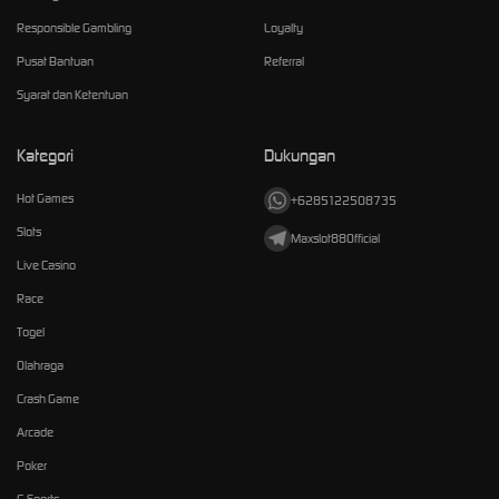
Responsible Gambling
Loyalty
Pusat Bantuan
Referral
Syarat dan Ketentuan
Kategori
Dukungan
Hot Games
+6285122508735
Slots
Maxslot88Official
Live Casino
Race
Togel
Olahraga
Crash Game
Arcade
Poker
E-Sports