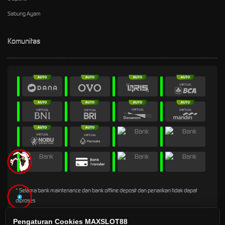
Sabung Ayam
Komunitas
* Selama bank maintenance dan bank offline deposit dan penarikan tidak dapat
diproses
Pengaturan Cookies MAXSLOT88