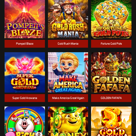
Pompeil Blaze
Gold Rush Mania
Fortune Gold Pots
Super Gold Arowana
Make America Great Again
GOLDEN FAFAFA