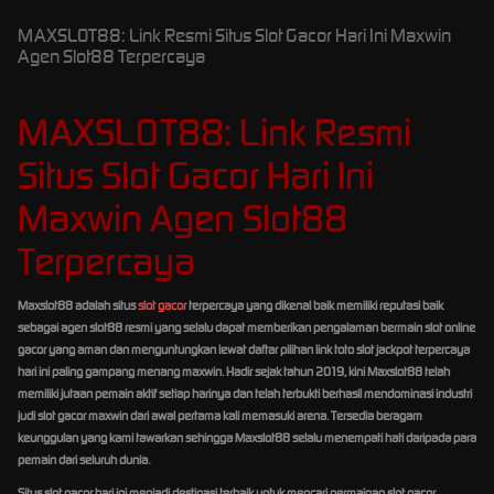
MAXSLOT88: Link Resmi Situs Slot Gacor Hari Ini Maxwin
Agen Slot88 Terpercaya
MAXSLOT88: Link Resmi
Situs Slot Gacor Hari Ini
Maxwin Agen Slot88
Terpercaya
Maxslot88 adalah situs
slot gacor
terpercaya yang dikenal baik memiliki reputasi baik
sebagai agen slot88 resmi yang selalu dapat memberikan pengalaman bermain slot online
gacor yang aman dan menguntungkan lewat daftar pilihan link toto slot jackpot terpercaya
hari ini paling gampang menang maxwin. Hadir sejak tahun 2019, kini Maxslot88 telah
memiliki jutaan pemain aktif setiap harinya dan telah terbukti berhasil mendominasi industri
judi slot gacor maxwin dari awal pertama kali memasuki arena. Tersedia beragam
keunggulan yang kami tawarkan sehingga Maxslot88 selalu menempati hati daripada para
pemain dari seluruh dunia.
Situs slot gacor hari ini menjadi destinasi terbaik untuk mencari permainan slot gacor