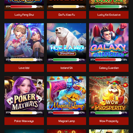
RTP
82%
RTP
89%
RTP
91%
Lucky Feng Shui
Da Fu Xiao Fu
Lucky Koi Exclusive
RTP
88%
RTP
91%
RTP
79%
Love Idol
Iceland SA
Galaxy Guardian
RTP
84%
RTP
80%
RTP
91%
Poker Maxways
Magical Lamp
Wow Prosperity