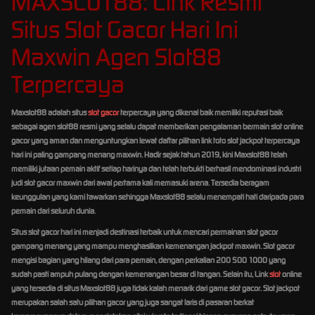
MAXSLOT88: Link Resmi
Situs Slot Gacor Hari Ini
Maxwin Agen Slot88
Terpercaya
Maxslot88 adalah situs
slot gacor
terpercaya yang dikenal baik memiliki reputasi baik
sebagai agen slot88 resmi yang selalu dapat memberikan pengalaman bermain slot online
gacor yang aman dan menguntungkan lewat daftar pilihan link toto slot jackpot terpercaya
hari ini paling gampang menang maxwin. Hadir sejak tahun 2019, kini Maxslot88 telah
memiliki jutaan pemain aktif setiap harinya dan telah terbukti berhasil mendominasi industri
judi slot gacor maxwin dari awal pertama kali memasuki arena. Tersedia beragam
keunggulan yang kami tawarkan sehingga Maxslot88 selalu menempati hati daripada para
pemain dari seluruh dunia.
Situs slot gacor hari ini menjadi destinasi terbaik untuk mencari permainan slot gacor
gampang menang yang mampu menghasilkan kemenangan jackpot maxwin. Slot gacor
mengisi bagian yang hilang dari para pemain, dengan perkalian 200 500 1000 yang
sudah pasti ampuh pulang dengan kemenangan besar di tangan. Selain itu, Link
slot
online
yang tersedia di situs Maxslot88 juga tidak kalah menarik dari game slot gacor. Slot jackpot
merupakan salah satu pilihan gacor yang juga sangat laris di pasaran berkat