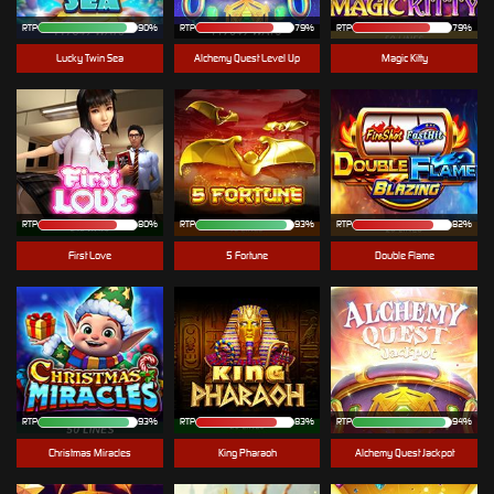
RTP
90%
RTP
79%
RTP
79%
Lucky Twin Sea
Alchemy Quest Level Up
Magic Kitty
RTP
80%
RTP
93%
RTP
82%
First Love
5 Fortune
Double Flame
RTP
93%
RTP
83%
RTP
94%
Christmas Miracles
King Pharaoh
Alchemy Quest Jackpot