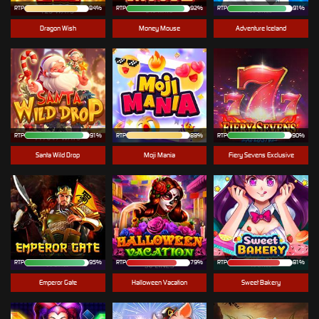
RTP
84%
RTP
92%
RTP
91%
Dragon Wish
Money Mouse
Adventure Iceland
RTP
91%
RTP
88%
RTP
90%
Santa Wild Drop
Moji Mania
Fiery Sevens Exclusive
RTP
95%
RTP
79%
RTP
81%
Emperor Gate
Halloween Vacation
Sweet Bakery