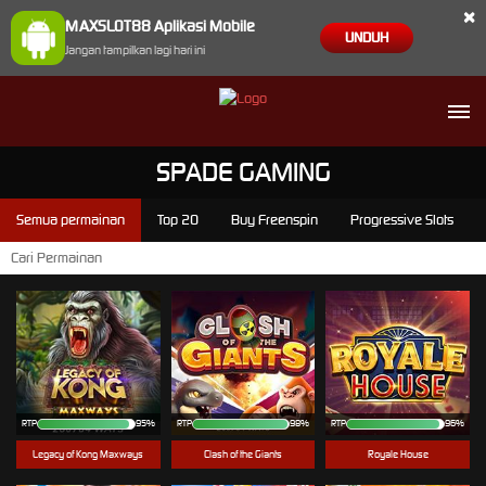
×
MAXSLOT88 Aplikasi Mobile
UNDUH
Jangan tampilkan lagi hari ini
SPADE GAMING
Semua permainan
Top 20
Buy Freenspin
Progressive Slots
RTP
95%
RTP
98%
RTP
96%
Legacy of Kong Maxways
Clash of the Giants
Royale House