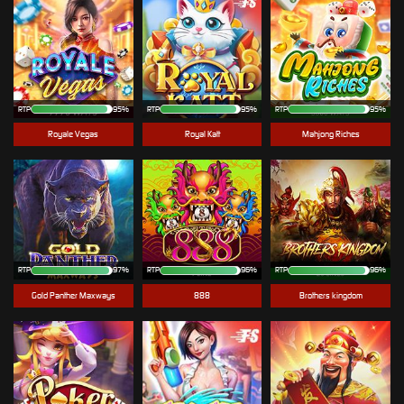
RTP
95%
RTP
95%
RTP
95%
Royale Vegas
Royal Katt
Mahjong Riches
RTP
97%
RTP
96%
RTP
96%
Gold Panther Maxways
888
Brothers kingdom