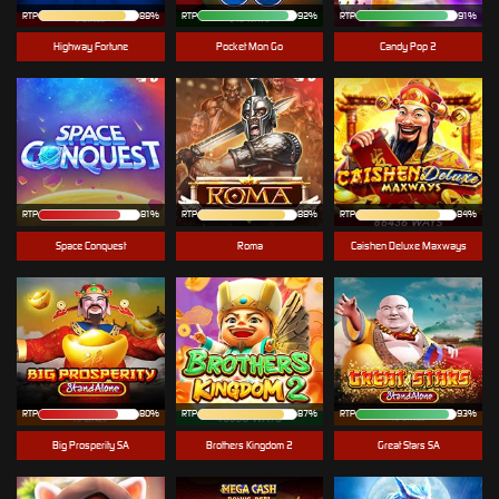
RTP
88%
RTP
92%
RTP
91%
Highway Fortune
Pocket Mon Go
Candy Pop 2
RTP
81%
RTP
88%
RTP
84%
Space Conquest
Roma
Caishen Deluxe Maxways
RTP
80%
RTP
87%
RTP
93%
Big Prosperity SA
Brothers Kingdom 2
Great Stars SA