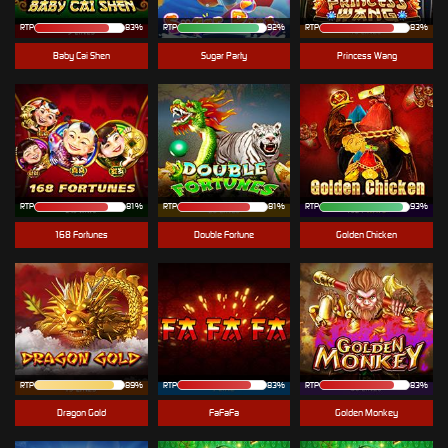
RTP
83%
RTP
92%
RTP
83%
Baby Cai Shen
Sugar Party
Princess Wang
RTP
81%
RTP
81%
RTP
93%
168 Fortunes
Double Fortune
Golden Chicken
RTP
89%
RTP
83%
RTP
83%
Dragon Gold
FaFaFa
Golden Monkey