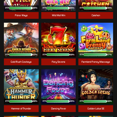
RTP
96%
RTP
95%
RTP
96%
Poker Ways
Wild Wet Win
Caishen
RTP
95%
RTP
98%
RTP
97%
Gold Rush Cowboys
Fiery Sevens
Farmland Frenzy Maxways
RTP
98%
RTP
96%
RTP
98%
Hammer of Thunder
Dancing Fever
Golden Lotus SE