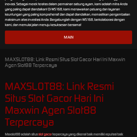
inovasi. Sebagai merek teratas dalam permainan sabung ayam, kami adalah mitra Anda
yang paling dapat diandalkan! Di WS168, kami menawarkan peluang dan layanan
keuntungan yang paling komprehensif dan dapat diandalkan, memastikan pengembalian
maksimum atas investasi Anda. Bergabunglah dengan WS168, berkolaborasi dengan
kami, dan memulai jalan menuju kesuksesan bersama!
MAIN
MAXSLOT88: Link Resmi Situs Slot Gacor Hari Ini Maxwin
Agen Slot88 Terpercaya
MAXSLOT88: Link Resmi
Situs Slot Gacor Hari Ini
Maxwin Agen Slot88
Terpercaya
Maxslot88 adalah situs
slot gacor
terpercaya yang dikenal baik memiliki reputasi baik