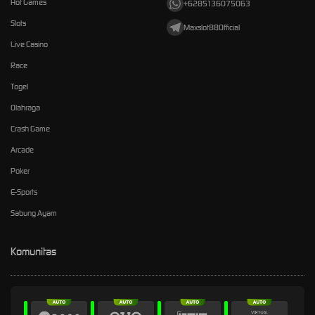
Hot Games
+6285136075063
Slots
Maxslot88Official
Live Casino
Race
Togel
Olahraga
Crash Game
Arcade
Poker
E-Sports
Sabung Ayam
Komunitas