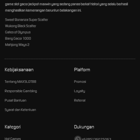
game slot gacor jackpot maxwin yang sedang panas berkat histori yang selalu berhasil
menghasilkan kemenangan beruntun belakangan ini.
Sweet Bonanza Super Scatter
Wukong Black Scatter
Gates of Olympus
Bang Gacor 1000
Mahjong Ways 2
Kebijaksanaan
Platform
Tentang MAXSLOT88
Promosi
Responsible Gambling
Loyalty
Pusat Bantuan
Referral
Syarat dan Ketentuan
Kategori
Dukungan
Hot Games
+6285136075063