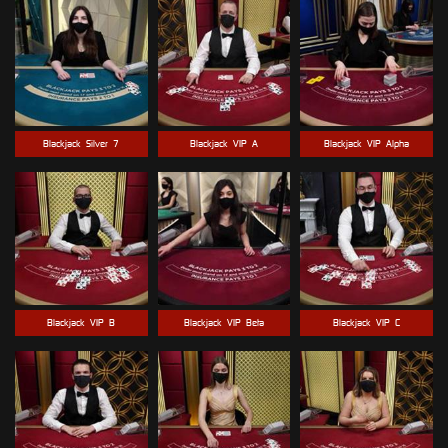
Blackjack_Silver_7
Blackjack_VIP_A
Blackjack_VIP_Alpha
Blackjack_VIP_B
Blackjack_VIP_Beta
Blackjack_VIP_C