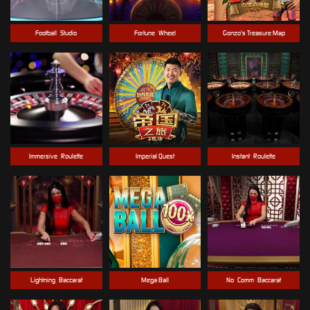
Football_Studio
Fortune_Wheel
Gonzo's Treasure Map
Immersive_Roulette
Imperial Quest
Instant_Roulette
Lightning_Baccarat
Mega Ball
No_Comm_Baccarat