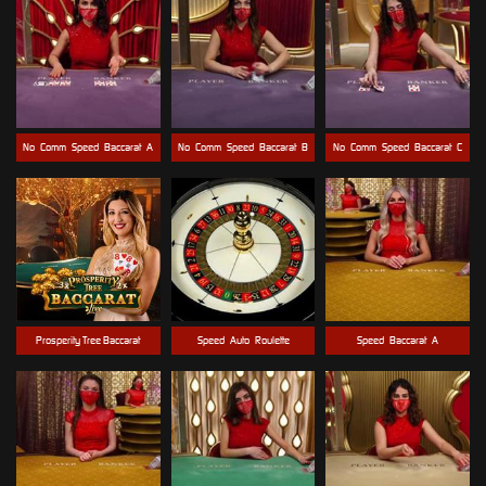
No_Comm_Speed_Baccarat_A
No_Comm_Speed_Baccarat_B
No_Comm_Speed_Baccarat_C
Prosperity Tree Baccarat
Speed_Auto_Roulette
Speed_Baccarat_A