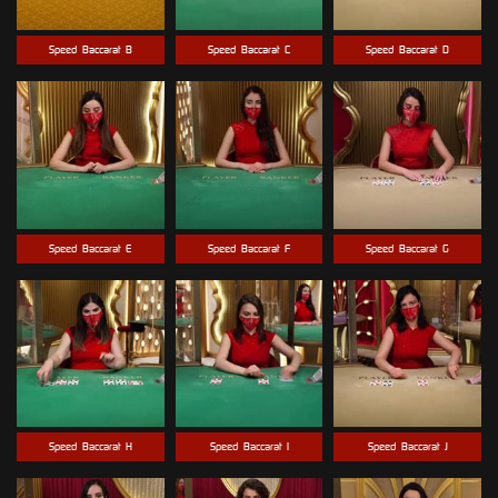
Speed_Baccarat_B
Speed_Baccarat_C
Speed_Baccarat_D
Speed_Baccarat_E
Speed_Baccarat_F
Speed_Baccarat_G
Speed_Baccarat_H
Speed_Baccarat_I
Speed_Baccarat_J