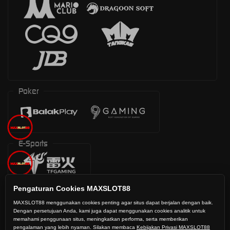
Poker
E-Sports
Pengaturan Cookies MAXSLOT88
Sabung Ayam
MAXSLOT88 menggunakan cookies penting agar situs dapat berjalan dengan baik.
Dengan persetujuan Anda, kami juga dapat menggunakan cookies analitik untuk
memahami penggunaan situs, meningkatkan performa, serta memberikan
pengalaman yang lebih nyaman. Silakan membaca
Kebijakan Privasi MAXSLOT88