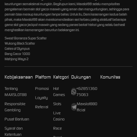
keuntungan semaksimal mungkin. Begitupun kami, Maxslot88 selalu memprioritas
pengalaman bermain slot gacor maxwin yang aman dan menguntungkan, sehingga para
pemain bisa meraup keuntungan tanpa batas. Untuk itu, Demi kesenangan kedua belah
pihak, maka Maxslot88 akan merekomendasikan seri terbaru paling eksklusif beberapa
game slot gacor jackpot maxwin yang sedang panas berkat histori yang selalu berhasil
menghasilkan kemenangan beruntun belakangan ini.
Sweet Bonanza Super Scatter
Wukong Black Scatter
Gates of Olympus
Bang Gacor 1000
Mahjong Ways 2
Kebijaksanaan
Platform
Kategori
Dukungan
Komunitas
Tentang
Promosi
Hot
+62851360
MAXSLOT88
Games
75063
Loyalty
Responsible
Slots
Maxslot88O
Referral
Gambling
fficial
Live
Pusat Bantuan
Casino
Syarat dan
Race
Ketentuan