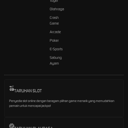
Togel
Olahraga
Crash
Game
Arcade
Poker
E-Sports
Sabung
Ayam
TARUHAN SLOT
Penyedia slot online dengan beragam pilihan game menarik yang memudahkan
pemain untuk mencapai jackpot