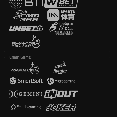
Crash Game