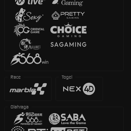
Race
Togel
Olahraga