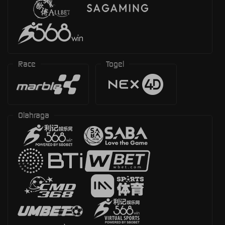
Race
Togel
Olahraga