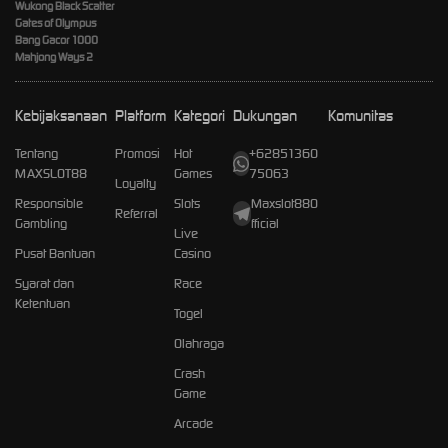
Wukong Black Scatter
Gates of Olympus
Bang Gacor 1000
Mahjong Ways 2
Kebijaksanaan
Platform
Kategori
Dukungan
Komunitas
Tentang
Promosi
Hot
+62851360
MAXSLOT88
Games
75063
Loyalty
Responsible
Slots
Maxslot88O
Referral
Gambling
fficial
Live
Pusat Bantuan
Casino
Syarat dan
Race
Ketentuan
Togel
Olahraga
Crash
Game
Arcade