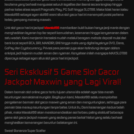
terutama yang berhasil menguasai seluruh legalitas dan lisensi secara lengkap hingga
partner kelas atass seperti Pragmatic Play, PG Soft hingga SLOT88. Maka tidak heran kalau
Maxslot88 sebagai agen slot88 resmi situs slot gacor hari ini menempati posisi pertama
terlalu gampang menang maxwin.
Link slot gacor hari ini jackpot
Maxslot88
memberikan bukti bukan hanya janji manis dengan
menghadirkan layanan top tier seperti kemudahan, keamanan hingga kenyamanan dalam
satu wadah. Kami menjamin transaksi mudah melalui beragam metode deposit mulai dari
bank local seperti BCA, BRI, MANDIRI, BNI hingga mata uang digital layaknya OVO, Dana,
GoPay dan Cryptocurrency. Privasi para pemain juga akan terlindungi dengan sistem
enkripsi, jadi terjamin mudah aman dan nyaman. Kenyataan inilah mengapa MAXSLOT88
dipercaya sebagai agen situs slot gacor hari ini jackpot.
Seri Eksklusif 5 Game Slot Gacor
Jackpot Maxwin yang Lagi Viral!
Dalam bermain slot online gacor tentu tujuan utama kita adalah agar bisa meraih
keuntungan semaksimal mungkin. Begitupun kami, Maxslot88 selalu memprioritas
pengalaman bermain slot gacor maxwin yang aman dan menguntungkan, sehingga para
pemain bisa meraup keuntungan tanpa batas. Untuk itu, Demi kesenangan kedua belah
pihak, maka Maxslot88 akan merekomendasikan seri terbaru paling eksklusif beberapa
game slot gacor jackpot maxwin yang sedang panas berkat histori yang selalu berhasil
menghasilkan kemenangan beruntun belakangan ini.
Sweet Bonanza Super Scatter