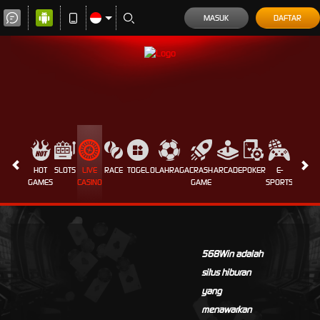
MASUK
DAFTAR
HOT
SLOTS
LIVE
RACE
TOGEL
OLAHRAGA
CRASH
ARCADE
POKER
E-
SABUN
GAMES
CASINO
GAME
SPORTS
AYAM
568Win adalah
situs hiburan
yang
menawarkan